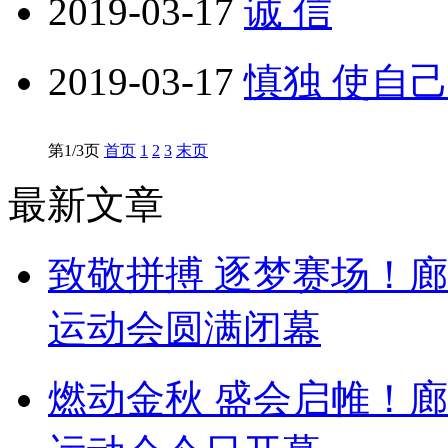
2019-03-17
诚 信
2019-03-17
慎独 使自
第1/3页
首页
1
2
3
末页
最新文章
致敬拼搏 逐梦赛场！
运动会圆满闭幕
燃动金秋 盛会启帷！