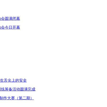
动会圆满闭幕
动会今日开幕
生舌尖上的安全
训练筹备活动圆满完成
图制作大赛（第二期）