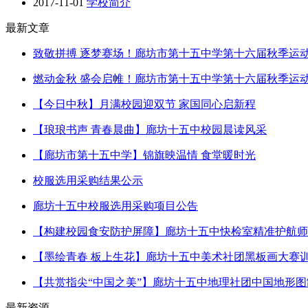
2017-11-01
学校简介
最新文章
致敬拼搏 逐梦赛场！廊坊市第十五中学第十六届秋季运
燃动金秋 盛会启帷！廊坊市第十五中学第十六届秋季运
【今日中秋】月满校园迎双节 家国同心启新程
【琅琅书声 青春晨曲】廊坊十五中校园晨读风采
【廊坊市第十五中学】锦旗映温情 食堂暖时光
校服选用采购结果公示
廊坊十五中校服选用采购项目公告
【构建校园食安防护屏障】廊坊十五中快检室精准护航师
【墨绘青春 板上生花】廊坊十五中美术社团黑板画大赛
【共赏指尖“中国之美”】廊坊十五中地理社团中国地形
最新资源