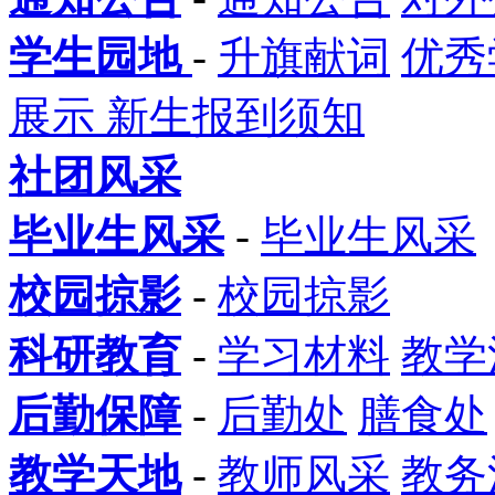
学生园地
-
升旗献词
优秀
展示
新生报到须知
社团风采
毕业生风采
-
毕业生风采
校园掠影
-
校园掠影
科研教育
-
学习材料
教学
后勤保障
-
后勤处
膳食处
教学天地
-
教师风采
教务