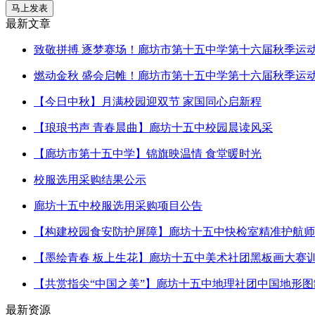
最新文章
致敬拼搏 逐梦赛场！廊坊市第十五中学第十六届秋季运
燃动金秋 盛会启帷！廊坊市第十五中学第十六届秋季运
【今日中秋】月满校园迎双节 家国同心启新程
【琅琅书声 青春晨曲】廊坊十五中校园晨读风采
【廊坊市第十五中学】锦旗映温情 食堂暖时光
校服选用采购结果公示
廊坊十五中校服选用采购项目公告
【构建校园食安防护屏障】廊坊十五中快检室精准护航师
【墨绘青春 板上生花】廊坊十五中美术社团黑板画大赛
【共赏指尖“中国之美”】廊坊十五中地理社团中国地形
最新资源