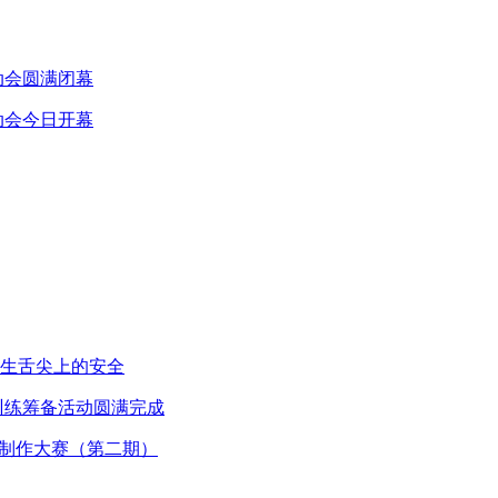
动会圆满闭幕
动会今日开幕
生舌尖上的安全
训练筹备活动圆满完成
图制作大赛（第二期）