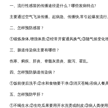
一、流行性感冒的传播途径是什么 ? 哪些发病特点?
主要通过空气飞沫传播。起病急、传播快,常引起爆发流行
二、怎样预防感冒 ?
①锻炼身体,增强体质;②经常开窗通风换气;③随气侯变化
三、肠道传染病主要有哪些 ?
伤寒、痢疾、肝炎、脊髓灰质炎、腹泻、霍乱。
四、怎样预防肠道传染病 ?
①饭前便后洗手;②水和食物要干净;③消灭苍蝇;④病人餐
五、怎样预防甲肝 ?
①不喝生水;②生吃瓜果要用开水洗烫或削皮;③病人粪便用