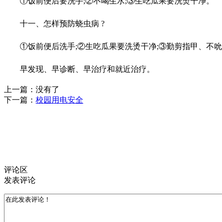
①饭前便后要洗手;②不喝生水;③生吃瓜果要洗烫干净。
十一、怎样预防蛲虫病 ?
①饭前便后洗手;②生吃瓜果要洗烫干净;③勤剪指甲、不吮手
早发现、早诊断、早治疗和就近治疗。
上一篇：
没有了
下一篇：
校园用电安全
评论区
发表评论