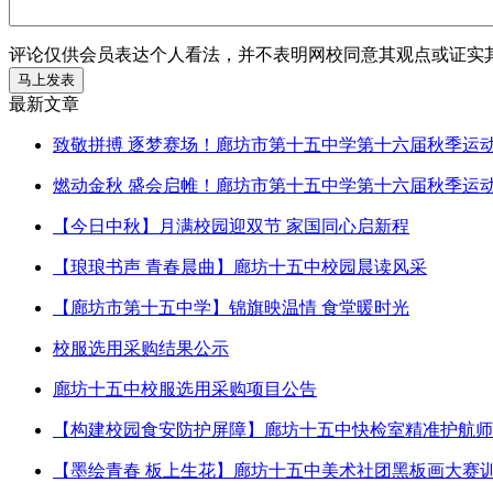
评论仅供会员表达个人看法，并不表明网校同意其观点或证实
最新文章
致敬拼搏 逐梦赛场！廊坊市第十五中学第十六届秋季运
燃动金秋 盛会启帷！廊坊市第十五中学第十六届秋季运
【今日中秋】月满校园迎双节 家国同心启新程
【琅琅书声 青春晨曲】廊坊十五中校园晨读风采
【廊坊市第十五中学】锦旗映温情 食堂暖时光
校服选用采购结果公示
廊坊十五中校服选用采购项目公告
【构建校园食安防护屏障】廊坊十五中快检室精准护航师
【墨绘青春 板上生花】廊坊十五中美术社团黑板画大赛