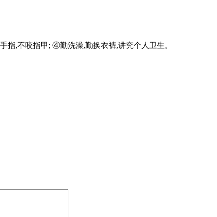
指,不咬指甲; ④勤洗澡,勤换衣裤,讲究个人卫生。