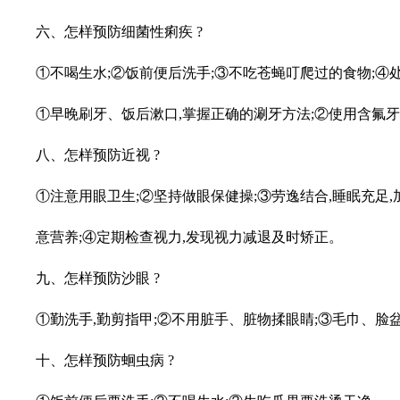
六、怎样预防细菌性痢疾 ?
①不喝生水;②饭前便后洗手;③不吃苍蝇叮爬过的食物;④处
①早晚刷牙、饭后漱口,掌握正确的涮牙方法;②使用含氟牙
八、怎样预防近视 ?
①注意用眼卫生;②坚持做眼保健操;③劳逸结合,睡眠充足,
意营养;④定期检查视力,发现视力减退及时矫正。
九、怎样预防沙眼 ?
①勤洗手,勤剪指甲;②不用脏手、脏物揉眼睛;③毛巾、脸
十、怎样预防蛔虫病 ?