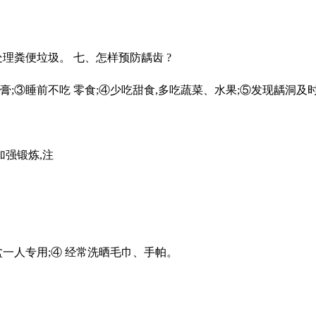
理粪便垃圾。 七、怎样预防龋齿 ?
膏;③睡前不吃 零食;④少吃甜食,多吃蔬菜、水果;⑤发现龋洞及
加强锻炼,注
盆一人专用;④ 经常洗晒毛巾、手帕。