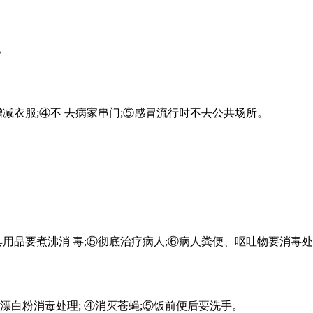
。
增减衣服;④不 去病家串门;⑤感冒流行时不去公共场所。
具用品要煮沸消 毒;⑤彻底治疗病人;⑥病人粪便、呕吐物要消毒
漂白粉消毒处理; ④消灭苍蝇;⑤饭前便后要洗手。