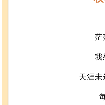
茫
我
天涯未